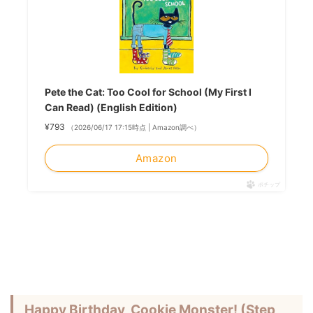
Pete the Cat: Too Cool for School (My First I
Can Read) (English Edition)
¥793
（2026/06/17 17:15時点 | Amazon調べ）
Amazon
ポチップ
Happy Birthday, Cookie Monster! (Step