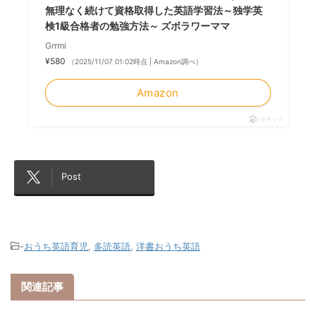
無理なく続けて資格取得した英語学習法～独学英
検1級合格者の勉強方法～ ズボラワーママ
Grrmi
¥580
（2025/11/07 01:02時点 | Amazon調べ）
Amazon
ポチップ
Post
-
おうち英語育児
,
多読英語
,
洋書おうち英語
関連記事