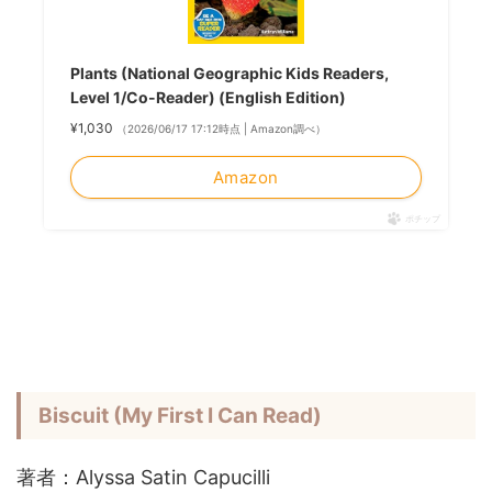
Plants (National Geographic Kids Readers,
Level 1/Co-Reader) (English Edition)
¥1,030
（2026/06/17 17:12時点 | Amazon調べ）
Amazon
ポチップ
Biscuit (My First I Can Read)
著者：Alyssa Satin Capucilli