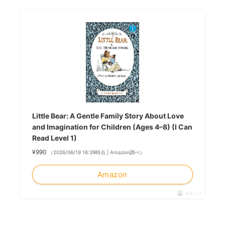
Little Bear: A Gentle Family Story About Love
and Imagination for Children (Ages 4–8) (I Can
Read Level 1)
¥990
（2026/06/19 16:39時点 | Amazon調べ）
Amazon
ポチップ