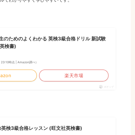
生のためのよくわかる 英検3級合格ドリル 新試験
英検書)
1 23:10時点 | Amazon調べ）
azon
楽天市場
ポチップ
英検3級合格レッスン (旺文社英検書)