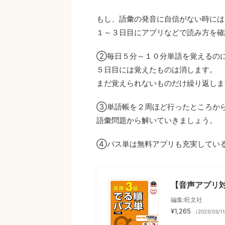
もし、語彙の発音に自信がない時には
１～３日目にアプリなどで読み方を確
②毎日５分～１０分単語を覚えるの
５日目には覚えたものは消します。
まだ覚えられないものだけ繰り返しま
③単語帳を２周ほど行ったところか
語彙問題から解いていきましょう。
④パス単は無料アプリも充実している
【音声アプリ対
編集:旺文社
¥1,265
（2023/03/1