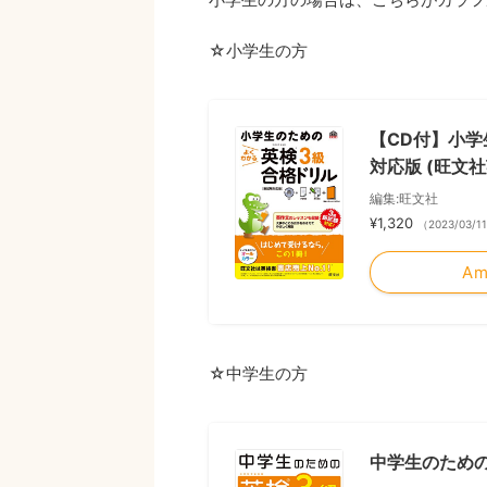
☆小学生の方
【CD付】小学
対応版 (旺文社
編集:旺文社
¥1,320
（2023/03/1
Am
☆中学生の方
中学生のための