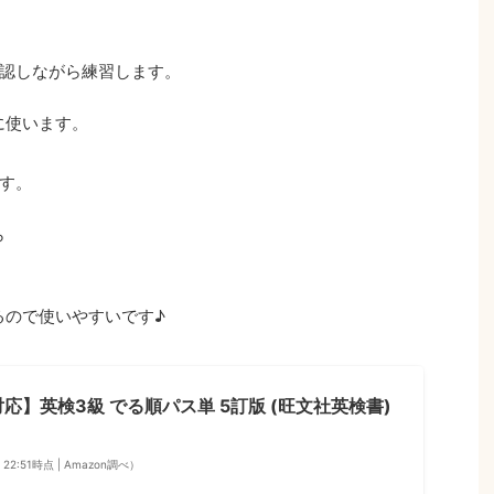
認しながら練習します。
に使います。
す。
ら
ので使いやすいです♪
応】英検3級 でる順パス単 5訂版 (旺文社英検書)
1 22:51時点 | Amazon調べ）