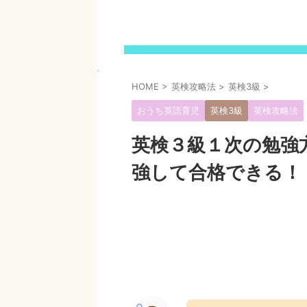
HOME
>
英検攻略法
>
英検3級
>
おうち英語育児
英検3級
英検攻略法
英検３級１次の勉強
強して合格できる！